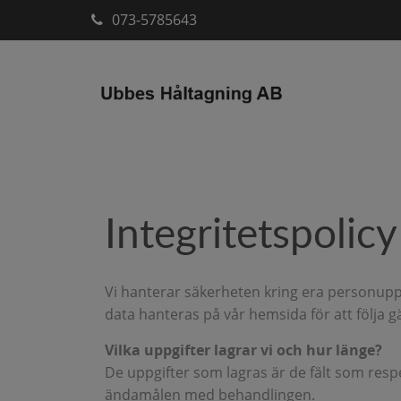
073-5785643
Integritetspolicy
Vi hanterar säkerheten kring era personupp
data hanteras på vår hemsida för att följa 
Vilka uppgifter lagrar vi och hur länge?
De uppgifter som lagras är de fält som respe
ändamålen med behandlingen.