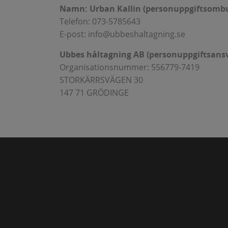
Namn: Urban Kallin (personuppgiftsomb
Telefon: 073-5785643
E-post: info@ubbeshaltagning.se
Ubbes håltagning AB (personuppgiftsansv
Organisationsnummer: 556779-7419
STORKÄRRSVÄGEN 30
147 71 GRÖDINGE