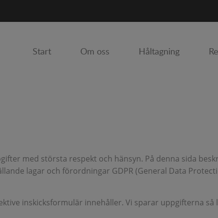
Start
Om oss
Håltagning
Re
gifter med största respekt och hänsyn. På denna sida beskr
gällande lagar och förordningar GDPR (General Data Protecti
ktive inskicksformulär innehåller. Vi sparar uppgifterna så