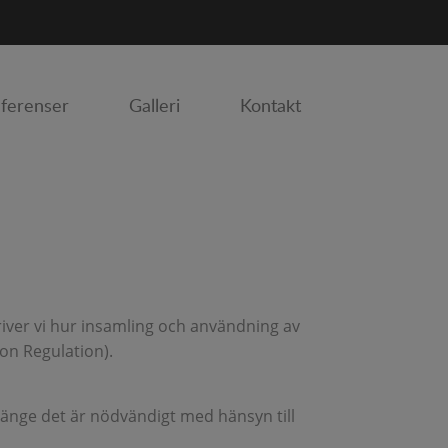
ferenser
Galleri
Kontakt
iver vi hur insamling och användning av
on Regulation).
 länge det är nödvändigt med hänsyn till