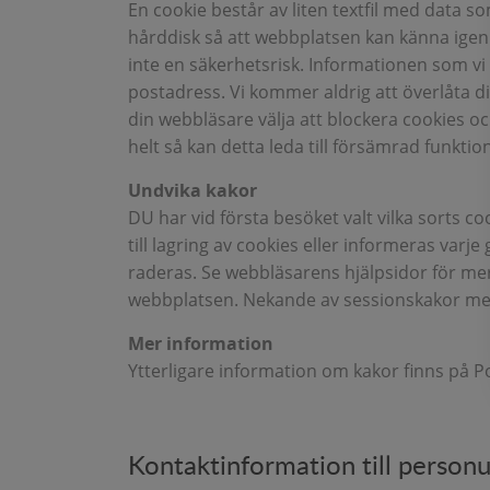
En cookie består av liten textfil med data 
hårddisk så att webbplatsen kan känna igen
inte en säkerhetsrisk. Informationen som v
postadress. Vi kommer aldrig att överlåta d
din webbläsare välja att blockera cookies o
helt så kan detta leda till försämrad funkti
Undvika kakor
DU har vid första besöket valt vilka sorts co
till lagring av cookies eller informeras va
raderas. Se webbläsarens hjälpsidor för mer
webbplatsen. Nekande av sessionskakor medfö
Mer information
Ytterligare information om kakor finns på P
Kontaktinformation till person